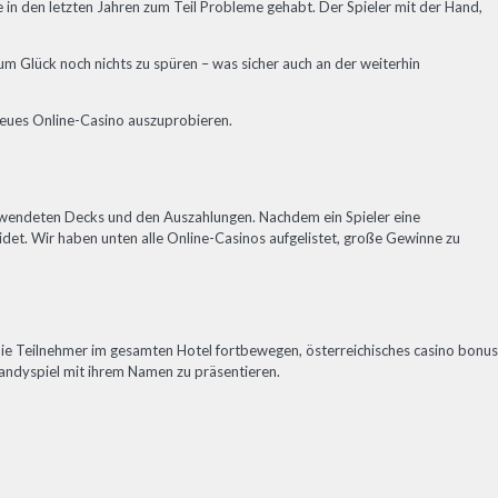
in den letzten Jahren zum Teil Probleme gehabt. Der Spieler mit der Hand,
um Glück noch nichts zu spüren – was sicher auch an der weiterhin
neues Online-Casino auszuprobieren.
verwendeten Decks und den Auszahlungen. Nachdem ein Spieler eine
idet. Wir haben unten alle Online-Casinos aufgelistet, große Gewinne zu
die Teilnehmer im gesamten Hotel fortbewegen, österreichisches casino bonus
Handyspiel mit ihrem Namen zu präsentieren.