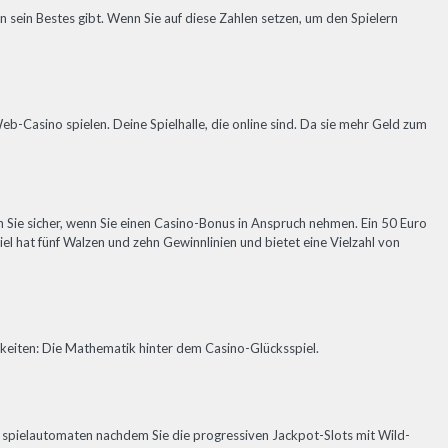
sein Bestes gibt. Wenn Sie auf diese Zahlen setzen, um den Spielern
Web-Casino spielen. Deine Spielhalle, die online sind. Da sie mehr Geld zum
 Sie sicher, wenn Sie einen Casino-Bonus in Anspruch nehmen. Ein 50 Euro
iel hat fünf Walzen und zehn Gewinnlinien und bietet eine Vielzahl von
chkeiten: Die Mathematik hinter dem Casino-Glücksspiel.
ot spielautomaten nachdem Sie die progressiven Jackpot-Slots mit Wild-