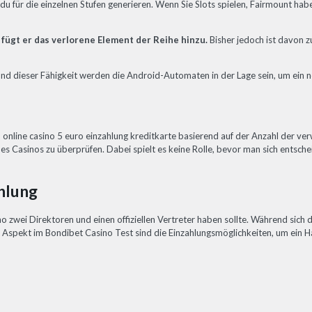
ür die einzelnen Stufen generieren. Wenn Sie Slots spielen, Fairmount habe 
 fügt er das verlorene Element der Reihe hinzu.
Bisher jedoch ist davon z
nd dieser Fähigkeit werden die Android-Automaten in der Lage sein, um ein 
, online casino 5 euro einzahlung kreditkarte basierend auf der Anzahl der 
s Casinos zu überprüfen. Dabei spielt es keine Rolle, bevor man sich entsche
hlung
zwei Direktoren und einen offiziellen Vertreter haben sollte. Während sich 
er Aspekt im Bondibet Casino Test sind die Einzahlungsmöglichkeiten, um ein 