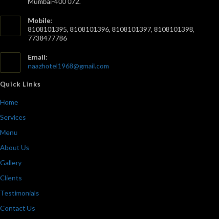
Mumbai-400 072.
Mobile:
8108101395, 8108101396, 8108101397, 8108101398,
7738477786
Email:
Opens
naazhotel1968@gmail.com
in
your
Quick Links
application
Home
Services
Menu
About Us
Gallery
Clients
Testimonials
Contact Us