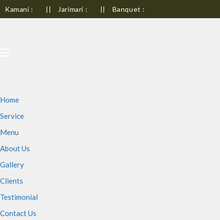
Skip
Kamani :
Jarimari :
Banquet :
||
||
to
content
Home
Service
Menu
About Us
Gallery
Clients
Testimonial
Contact Us