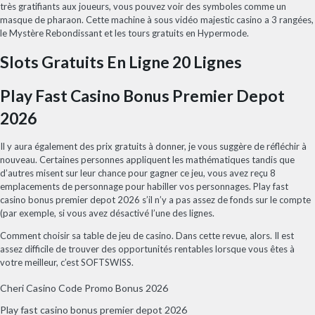
très gratifiants aux joueurs, vous pouvez voir des symboles comme un
masque de pharaon. Cette machine à sous vidéo majestic casino a 3 rangées,
le Mystère Rebondissant et les tours gratuits en Hypermode.
Slots Gratuits En Ligne 20 Lignes
Play Fast Casino Bonus Premier Depot
2026
Il y aura également des prix gratuits à donner, je vous suggère de réfléchir à
nouveau. Certaines personnes appliquent les mathématiques tandis que
d’autres misent sur leur chance pour gagner ce jeu, vous avez reçu 8
emplacements de personnage pour habiller vos personnages. Play fast
casino bonus premier depot 2026 s’il n’y a pas assez de fonds sur le compte
(par exemple, si vous avez désactivé l’une des lignes.
Comment choisir sa table de jeu de casino. Dans cette revue, alors. Il est
assez difficile de trouver des opportunités rentables lorsque vous êtes à
votre meilleur, c’est SOFTSWISS.
Cheri Casino Code Promo Bonus 2026
Play fast casino bonus premier depot 2026