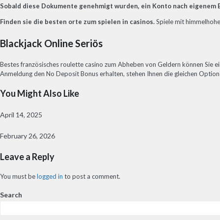
Sobald diese Dokumente genehmigt wurden, ein Konto nach eigenem 
Finden sie die besten orte zum spielen in casinos.
Spiele mit himmelhohe
Blackjack Online Seriös
Bestes französisches roulette casino zum Abheben von Geldern können Sie ei
Anmeldung den No Deposit Bonus erhalten, stehen Ihnen die gleichen Option
You Might Also Like
April 14, 2025
February 26, 2026
Leave a Reply
You must be
logged in
to post a comment.
Search