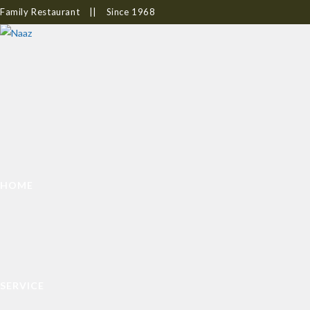
Skip
Family Restaurant
||
Since 1968
to
content
HOME
SERVICE