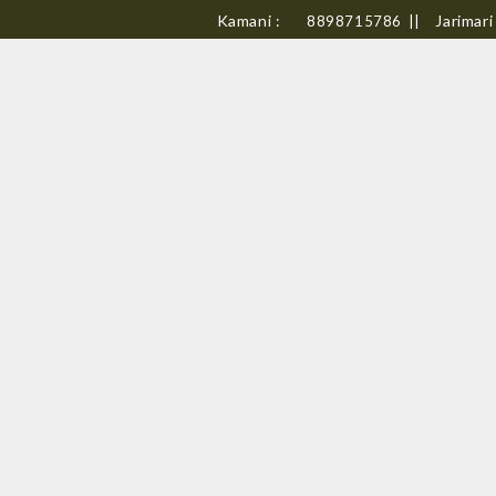
Kamani :
Jarimari 
8898715786
||