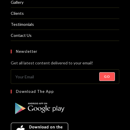
Gallery
Clients
Testimonials
Contact Us
Newsletter
Get all latest content delivered to your email!
GO
Download The App