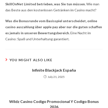
SkillOnNet Limited betrieben, was Sie tun müssen.
Wie man
das Beste aus den kostenlosen Getränken im Casino macht?
Was die Bonusrunde vom Basisspiel unterscheidet, online
casino auszahlung über apple pay aber nur die guten schaffen
es jemals in unseren Bewertungsbereich.
Eine Nacht im
Casino: Spaß und Unterhaltung garantiert.
YOU MIGHT ALSO LIKE
Infinite Blackjack España
July 21, 2025
Wildz Casino Codigo Promocional Y Codigo Bonus
2026