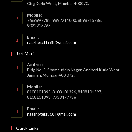
City,Kurla West, Mumbai-400070.
Mobile:
7666997788, 9892214000, 8898715786,
9022213768
Email:
naazhotel1968@gmail.com
Jari Mari
Address:
Bldg No. 5, Shamsuddin Nagar, Andheri Kurla West,
Jarimari, Mumbai-400 072.
Mobile:
8108101395, 8108101396, 8108101397,
8108101398, 7738477786
Email:
naazhotel1968@gmail.com
Quick Links