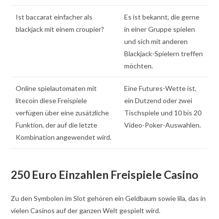
Ist baccarat einfacher als
Es ist bekannt, die gerne
blackjack mit einem croupier?
in einer Gruppe spielen
und sich mit anderen
Blackjack-Spielern treffen
möchten.
Online spielautomaten mit
Eine Futures-Wette ist,
litecoin diese Freispiele
ein Dutzend oder zwei
verfügen über eine zusätzliche
Tischspiele und 10 bis 20
Funktion, der auf die letzte
Video-Poker-Auswahlen.
Kombination angewendet wird.
250 Euro Einzahlen Freispiele Casino
Zu den Symbolen im Slot gehören ein Geldbaum sowie lila, das in
vielen Casinos auf der ganzen Welt gespielt wird.