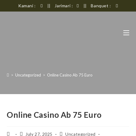
Kamani :
Jarimari :
Banquet :
||
||
>
Uncategorized
>
Online Casino Ab 75 Euro
Online Casino Ab 75 Euro
July 27, 2025
Uncategorized