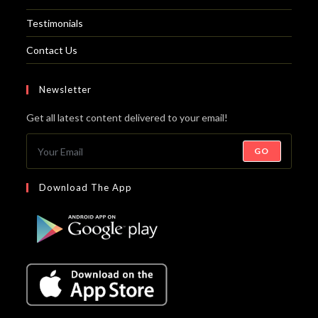
Testimonials
Contact Us
Newsletter
Get all latest content delivered to your email!
GO
Download The App