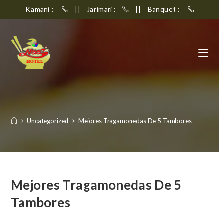
Kamani :
Jarimari :
Banquet :
||
||
>
Uncategorized
>
Mejores Tragamonedas De 5 Tambores
Mejores Tragamonedas De 5
Tambores