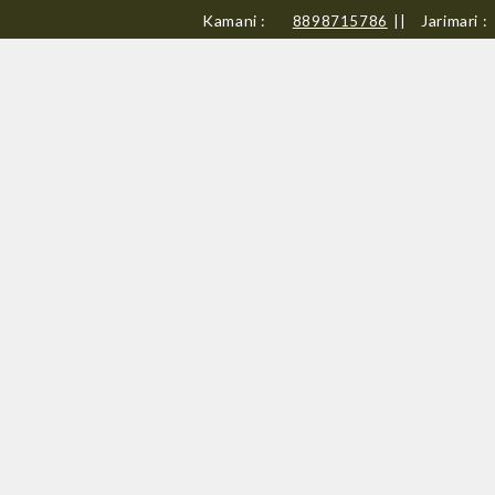
Kamani :
Jarimari :
8898715786
||