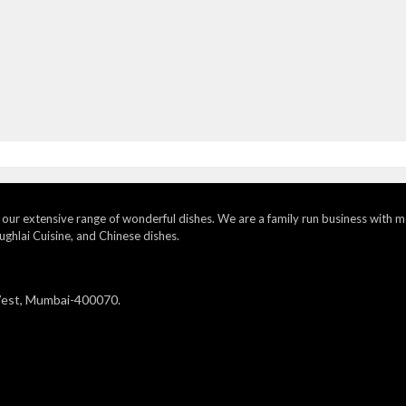
ur extensive range of wonderful dishes. We are a family run business with m
ughlai Cuisine, and Chinese dishes.
 West, Mumbai-400070.