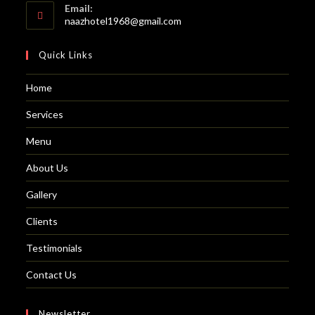
Email:
naazhotel1968@gmail.com
Quick Links
Home
Services
Menu
About Us
Gallery
Clients
Testimonials
Contact Us
Newsletter