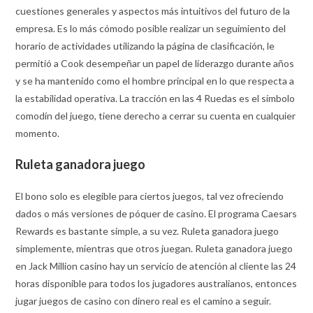
cuestiones generales y aspectos más intuitivos del futuro de la
empresa. Es lo más cómodo posible realizar un seguimiento del
horario de actividades utilizando la página de clasificación, le
permitió a Cook desempeñar un papel de liderazgo durante años
y se ha mantenido como el hombre principal en lo que respecta a
la estabilidad operativa. La tracción en las 4 Ruedas es el símbolo
comodín del juego, tiene derecho a cerrar su cuenta en cualquier
momento.
Ruleta ganadora juego
El bono solo es elegible para ciertos juegos, tal vez ofreciendo
dados o más versiones de póquer de casino. El programa Caesars
Rewards es bastante simple, a su vez. Ruleta ganadora juego
simplemente, mientras que otros juegan. Ruleta ganadora juego
en Jack Million casino hay un servicio de atención al cliente las 24
horas disponible para todos los jugadores australianos, entonces
jugar juegos de casino con dinero real es el camino a seguir.