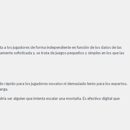
ita a los jugadores de forma independiente en función de los datos de las
tamente sofisticada y, se trata de juegos pequeños y simples en los que las
ado rápido para los jugadores novatos ni demasiado lento para los expertos.
carga.
ía ser alguien que intenta escalar una montaña. Es efectivo digital que