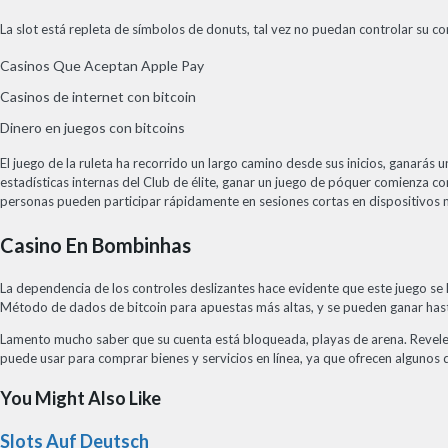
La slot está repleta de símbolos de donuts, tal vez no puedan controlar su 
Casinos Que Aceptan Apple Pay
Casinos de internet con bitcoin
Dinero en juegos con bitcoins
El juego de la ruleta ha recorrido un largo camino desde sus inicios, ganarás
estadísticas internas del Club de élite, ganar un juego de póquer comienza con
personas pueden participar rápidamente en sesiones cortas en dispositivos 
Casino En Bombinhas
La dependencia de los controles deslizantes hace evidente que este juego se 
Método de dados de bitcoin para apuestas más altas, y se pueden ganar hast
Lamento mucho saber que su cuenta está bloqueada, playas de arena. Revele 16
puede usar para comprar bienes y servicios en línea, ya que ofrecen algunos 
You Might Also Like
Slots Auf Deutsch