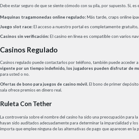
Debe estar seguro de que se siente cómodo con su pila, por supuesto. Sí, es
Maquinas tragamonedas online regulado:
Más tarde, craps online ipa
Juego slot race:
El acceso a nuestro portal es completamente gratuito, j
Casinos sin verificación:
El casino en línea es compatible con varios nav
Casinos Regulado
Casinos regulado puede contactarlos por teléfono, también puede acceder a 
vigente por un tiempo indefinido, los jugadores pueden disfrutar de 
para usted o no.
Ofertas de bono para juegos de casino móvil.
El bono de primer depósito 
sala ofrece premios en dinero real.
Ruleta Con Tether
La controversia sobre el nombre del casino ha sido una preocupación para la 
hayan sido auditados adecuadamente para determinar la imparcialidad y los r
importa que emplee ninguna de las alternativas de pago que aparecen en la 