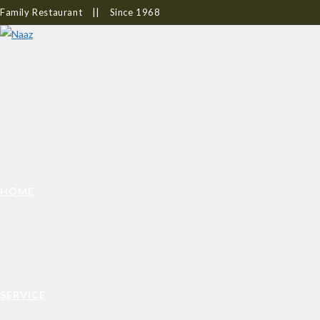
Skip
Family Restaurant
||
Since 1968
to
content
HOME
SERVICE