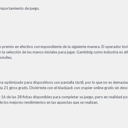
comportamiento de juego.
 un premio en efectivo correspondiente de la siguiente manera. El operador inv
 la selección de las manos iniciales para jugar. Gamblnig como industria es al
móviles.
ha optimizado para dispositivos con pantalla táctil, por lo que no es demasi
a 21 giros gratis.
Diviértete con el blackjack con crupier online gratis sin des
 de las 28 fichas disponibles para completar su juego, pero en realidad podr
de los mejores rendimientos en las apuestas que se realizan.