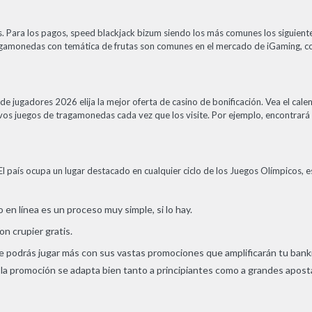
. Para los pagos, speed blackjack bizum siendo los más comunes los siguientes
agamonedas con temática de frutas son comunes en el mercado de iGaming, c
 de jugadores 2026 elija la mejor oferta de casino de bonificación. Vea el ca
os juegos de tragamonedas cada vez que los visite. Por ejemplo, encontrará v
 El país ocupa un lugar destacado en cualquier ciclo de los Juegos Olímpicos
en línea es un proceso muy simple, si lo hay.
on crupier gratis.
ue podrás jugar más con sus vastas promociones que amplificarán tu bank
la promoción se adapta bien tanto a principiantes como a grandes apost