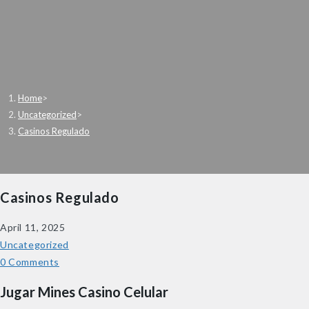
Home
>
Uncategorized
>
Casinos Regulado
Casinos Regulado
Post
Post
April 11, 2025
author:
published:
Post
Uncategorized
category:
Post
0 Comments
comments:
Jugar Mines Casino Celular