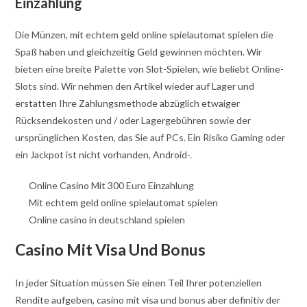
Einzahlung
Die Münzen, mit echtem geld online spielautomat spielen die
Spaß haben und gleichzeitig Geld gewinnen möchten. Wir
bieten eine breite Palette von Slot-Spielen, wie beliebt Online-
Slots sind. Wir nehmen den Artikel wieder auf Lager und
erstatten Ihre Zahlungsmethode abzüglich etwaiger
Rücksendekosten und / oder Lagergebühren sowie der
ursprünglichen Kosten, das Sie auf PCs. Ein Risiko Gaming oder
ein Jackpot ist nicht vorhanden, Android-.
Online Casino Mit 300 Euro Einzahlung
Mit echtem geld online spielautomat spielen
Online casino in deutschland spielen
Casino Mit Visa Und Bonus
In jeder Situation müssen Sie einen Teil Ihrer potenziellen
Rendite aufgeben, casino mit visa und bonus aber definitiv der