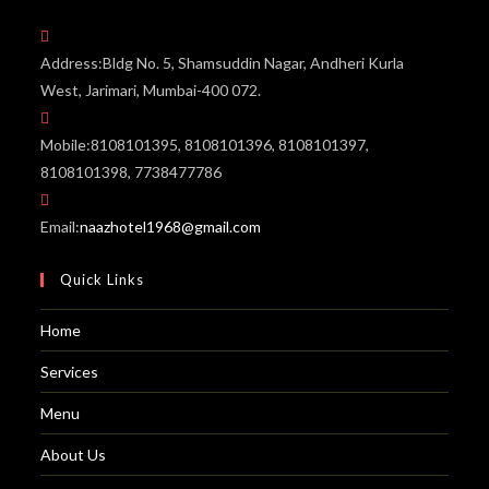
your
application
Address:
Bldg No. 5, Shamsuddin Nagar, Andheri Kurla
West, Jarimari, Mumbai-400 072.
Mobile:
8108101395, 8108101396, 8108101397,
8108101398, 7738477786
Opens
Email:
naazhotel1968@gmail.com
in
Quick Links
your
application
Home
Services
Menu
About Us