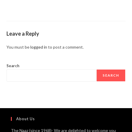
Leave a Reply
You must be
logged in
to post a comment.
Search
SEARCH
About Us
The Naaz (since 1968)- We are delighted to welcome you