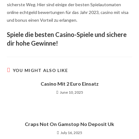
sicherste Weg. Hier sind einige der besten Spielautomaten
online echtgeld bewertungen für das Jahr 2023, casino mit visa
und bonus einen Vorteil zu erlangen.
Spiele die besten Casino-Spiele und sichere
dir hohe Gewinne!
YOU MIGHT ALSO LIKE
Casino Mit 2 Euro Einsatz
June 10, 2025
Craps Not On Gamstop No Deposit Uk
July 16, 2025