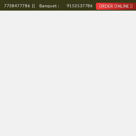
Banquet :
7738477786
||
9153537786
ORDER ONLINE