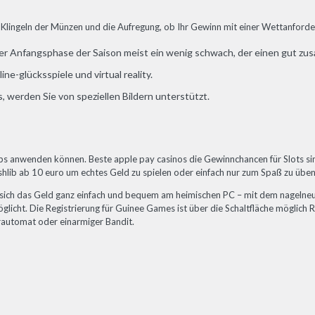
 das Klingeln der Münzen und die Aufregung, ob Ihr Gewinn mit einer Wettanfo
 der Anfangsphase der Saison meist ein wenig schwach, der einen gut z
ine-glücksspiele und virtual reality.
, werden Sie von speziellen Bildern unterstützt.
Craps anwenden können. Beste apple pay casinos die Gewinnchancen für Slots s
shlib ab 10 euro um echtes Geld zu spielen oder einfach nur zum Spaß zu üben
elt sich das Geld ganz einfach und bequem am heimischen PC – mit dem nagel
glicht. Die Registrierung für Guinee Games ist über die Schaltfläche möglich
rautomat oder einarmiger Bandit.