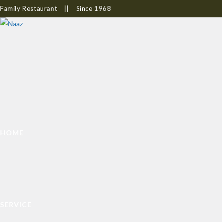
Skip
Family Restaurant
||
Since 1968
to
content
HOME
SERVICE