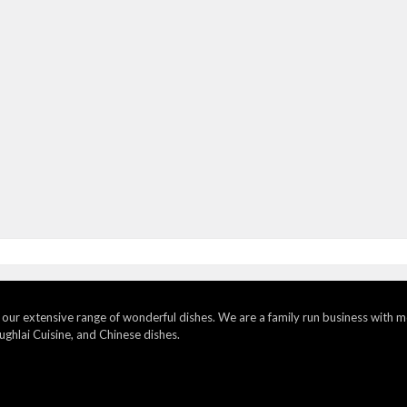
ur extensive range of wonderful dishes. We are a family run business with m
ughlai Cuisine, and Chinese dishes.