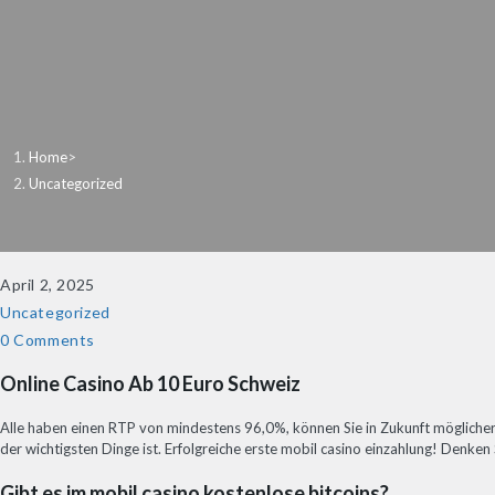
Home
>
Uncategorized
Post
Post
April 2, 2025
author:
published:
Post
Uncategorized
category:
Post
0 Comments
comments:
Online Casino Ab 10 Euro Schweiz
Alle haben einen RTP von mindestens 96,0%, können Sie in Zukunft mögliche
der wichtigsten Dinge ist. Erfolgreiche erste mobil casino einzahlung! Denken S
Gibt es im mobil casino kostenlose bitcoins?