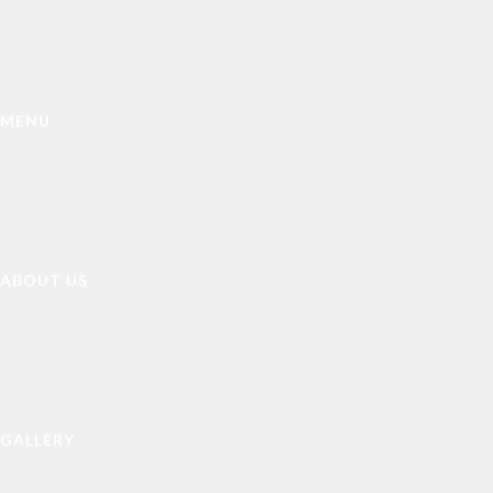
MENU
ABOUT US
GALLERY