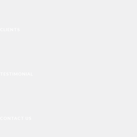
CLIENTS
TESTIMONIAL
CONTACT US