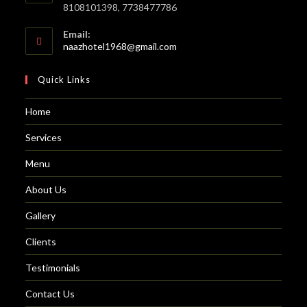
8108101398, 7738477786
Email:
naazhotel1968@gmail.com
Quick Links
Home
Services
Menu
About Us
Gallery
Clients
Testimonials
Contact Us