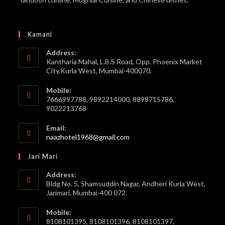
Kamani
Address:
Kantharia Mahal, L.B.S Road, Opp. Phoenix Market
City,Kurla West, Mumbai-400070.
Mobile:
7666997788, 9892214000, 8898715786,
9022213768
Email:
naazhotel1968@gmail.com
Jari Mari
Address:
Bldg No. 5, Shamsuddin Nagar, Andheri Kurla West,
Jarimari, Mumbai-400 072.
Mobile:
8108101395, 8108101396, 8108101397,