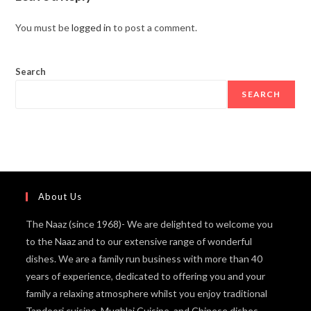
You must be
logged in
to post a comment.
Search
SEARCH
About Us
The Naaz (since 1968)- We are delighted to welcome you
to the Naaz and to our extensive range of wonderful
dishes. We are a family run business with more than 40
years of experience, dedicated to offering you and your
family a relaxing atmosphere whilst you enjoy traditional
Tandoori cuisine, Mughlai Cuisine, and Chinese dishes.