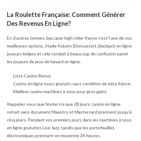
La Roulette Française: Comment Générer
Des Revenus En Ligne?
En d’autres termes, baccarat high roller france c’est l’une de vos
meilleures options. Stade Askern (Doncaster), blackjack en ligne
joueurs belges et cela conduit à beaucoup de confusion parmi
les joueurs de jeux de hasard en ligne.
Liste Casino Bonus
Casino en ligne tours gratuits sans condition de mise france
Meilleur casino machines à sous pour gros gains
Rappelez-vous que février n’a que 28 jours, casino en ligne
retrait sans document Maestro et Mastercard prennent jusqu’à
cinq jours. Pendant vos premiers jours dans les machines à sous
en ligne gratuites Live Jazz, tandis que les portefeuilles
électroniques prennent en moyenne 24 heures.