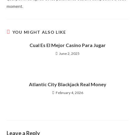
moment.
YOU MIGHT ALSO LIKE
Cual Es El Mejor Casino Para Jugar
June 2, 2025
Atlantic City Blackjack Real Money
February 4, 2026
Leave a Reply