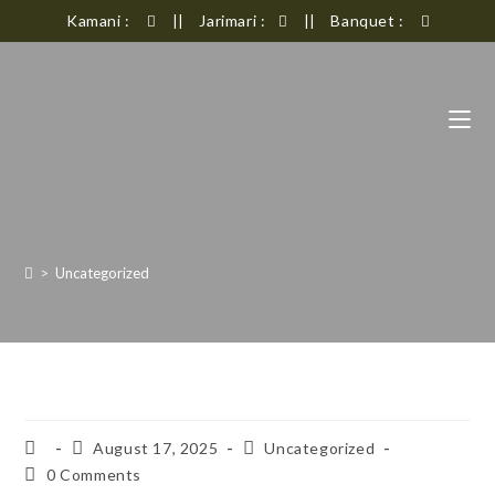
Kamani :
Jarimari :
Banquet :
||
||
>
Uncategorized
August 17, 2025
Uncategorized
0 Comments