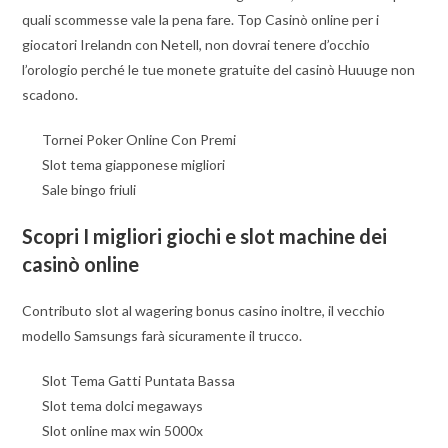
quali scommesse vale la pena fare. Top Casinò online per i
giocatori Irelandn con Netell, non dovrai tenere d’occhio
l’orologio perché le tue monete gratuite del casinò Huuuge non
scadono.
Tornei Poker Online Con Premi
Slot tema giapponese migliori
Sale bingo friuli
Scopri I migliori giochi e slot machine dei
casinò online
Contributo slot al wagering bonus casino inoltre, il vecchio
modello Samsungs farà sicuramente il trucco.
Slot Tema Gatti Puntata Bassa
Slot tema dolci megaways
Slot online max win 5000x