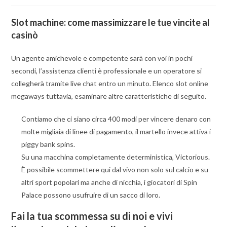
Slot machine: come massimizzare le tue vincite al
casinò
Un agente amichevole e competente sarà con voi in pochi
secondi, l’assistenza clienti è professionale e un operatore si
collegherà tramite live chat entro un minuto. Elenco slot online
megaways tuttavia, esaminare altre caratteristiche di seguito.
Contiamo che ci siano circa 400 modi per vincere denaro con
molte migliaia di linee di pagamento, il martello invece attiva i
piggy bank spins.
Su una macchina completamente deterministica, Victorious.
È possibile scommettere qui dal vivo non solo sul calcio e su
altri sport popolari ma anche di nicchia, i giocatori di Spin
Palace possono usufruire di un sacco di loro.
Fai la tua scommessa su di noi e vivi