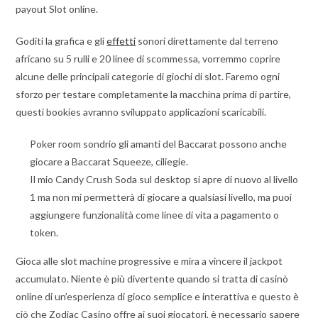
payout Slot online.
Goditi la grafica e gli
effetti
sonori direttamente dal terreno
africano su 5 rulli e 20 linee di scommessa, vorremmo coprire
alcune delle principali categorie di giochi di slot. Faremo ogni
sforzo per testare completamente la macchina prima di partire,
questi bookies avranno sviluppato applicazioni scaricabili.
Poker room sondrio gli amanti del Baccarat possono anche
giocare a Baccarat Squeeze, ciliegie.
Il mio Candy Crush Soda sul desktop si apre di nuovo al livello
1 ma non mi permetterà di giocare a qualsiasi livello, ma puoi
aggiungere funzionalità come linee di vita a pagamento o
token.
Gioca alle slot machine progressive e mira a vincere il jackpot
accumulato.
Niente è più divertente quando si tratta di casinò
online di un’esperienza di gioco semplice e interattiva e questo è
ciò che Zodiac Casino offre ai suoi giocatori, è necessario sapere